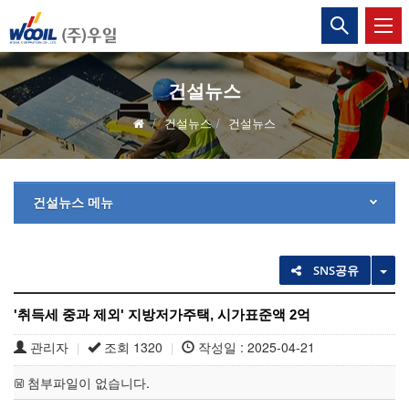
(주)
통
합
우
검
색
일
열
건설뉴스
기
건설뉴스
건설뉴스
건설뉴스 메뉴
TO
SNS공유
'취득세 중과 제외' 지방저가주택, 시가표준액 2억
관리자
조회 1320
작성일 : 2025-04-21
|
|
첨부파일이 없습니다.