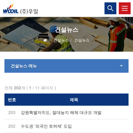
(주)
통
합
우
검
색
일
열
건설뉴스
기
건설뉴스
건설뉴스
건설뉴스 메뉴
전체
202
개 (
1
/ 11 페이지 )
번호
제목
203
강원특별자치도, 절대농지 해체 대규모 개발
202
수도권 '외국인 토허제' 도입