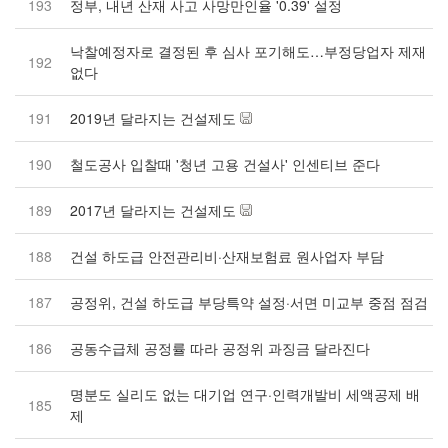
193
정부, 내년 산재 사고 사망만인율 '0.39' 설정
낙찰예정자로 결정된 후 심사 포기해도…부정당업자 제재
192
없다
191
2019년 달라지는 건설제도
190
철도공사 입찰때 '청년 고용 건설사' 인센티브 준다
189
2017년 달라지는 건설제도
188
건설 하도급 안전관리비·산재보험료 원사업자 부담
187
공정위, 건설 하도급 부당특약 설정·서면 미교부 중점 점검
186
공동수급체 공정률 따라 공정위 과징금 달라진다
명분도 실리도 없는 대기업 연구·인력개발비 세액공제 배
185
제