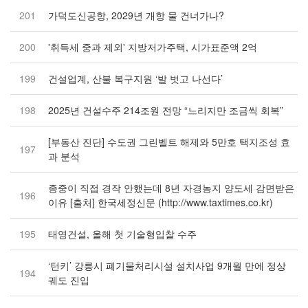
201
가덕도신공항, 2029년 개항 물 건너가나?
200
'취득세 중과 제외' 지방저가주택, 시가표준액 2억
199
건설업계, 산불 복구지원 ‘발 벗고 나선다’
198
2025년 건설수주 214조원 전망 “느리지만 조금씩 회복”
[부동산 진단] 수도권 그린벨트 해제와 5만호 택지조성 효
197
과 분석
종중이 직접 경작 안했는데 8년 자경농지 양도세 감면받은
196
이유 [출처] 한국세정신문 (http://www.taxtimes.co.kr)
195
태영건설, 올해 첫 기술형입찰 수주
‘턴키’ 강릉시 폐기물처리시설 설치사업 9개월 만에 정상
194
궤도 진입