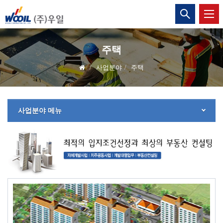
(주)
통
합
우
검
색
일
열
주택
기
사업분야
주택
사업분야 메뉴