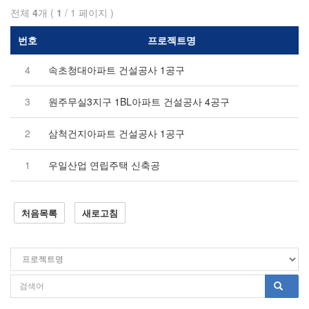
전체
4
개 (
1
/ 1 페이지 )
번호
프로젝트명
4
속초청대아파트 건설공사 1공구
3
원주무실3지구 1BL아파트 건설공사 4공구
2
삼척건지아파트 건설공사 1공구
1
우일산업 연립주택 신축공
처음목록
새로고침