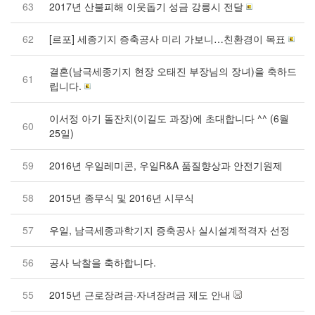
63
2017년 산불피해 이웃돕기 성금 강릉시 전달
62
[르포] 세종기지 증축공사 미리 가보니…친환경이 목표
결혼(남극세종기지 현장 오태진 부장님의 장녀)을 축하드
61
립니다.
이서정 아기 돌잔치(이길도 과장)에 초대합니다 ^^ (6월
60
25일)
59
2016년 우일레미콘, 우일R&A 품질향상과 안전기원제
58
2015년 종무식 및 2016년 시무식
57
우일, 남극세종과학기지 증축공사 실시설계적격자 선정
56
공사 낙찰을 축하합니다.
55
2015년 근로장려금·자녀장려금 제도 안내