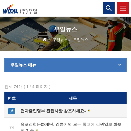
(주)
통
합
우
검
색
일
열
우일뉴스
기
우일뉴스
우일뉴스
우일뉴스 메뉴
전체
74
개 (
1
/ 4 페이지 )
번호
제목
전자출입명부 관련사항 참조하세요~
옥포장학문화재단, 강릉지역 모든 학교에 강원일보 화보
74
집 기증