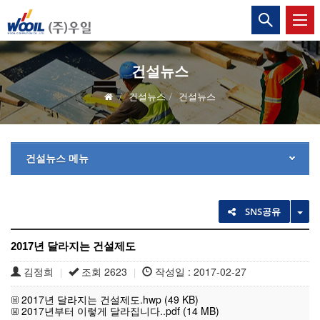
(주)
통
합
우
검
색
일
열
건설뉴스
기
건설뉴스
건설뉴스
건설뉴스 메뉴
TO
SNS공유
2017년 달라지는 건설제도
김정희
조회 2623
작성일 : 2017-02-27
|
|
2017년 달라지는 건설제도.hwp (49 KB)
2017년부터 이렇게 달라집니다..pdf (14 MB)