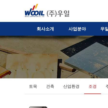
(주)
통
합
검
우
색
열
일
기
회사소개
사업분야
우
토목
건축
산업환경
조경